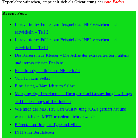
Typenlehre wünschen, empfiehlt sich als Orientierung der
rote Faden
.
Recent Posts
Introvertiertes Fühlen am Beispiel des INFP verstehen und
entwickeln – Teil 2
Introvertiertes Fühlen am Beispiel des INFP verstehen und
entwickeln – Teil 1
Des Kaisers neue Kleider – Die Achse des extravertierten Fühlens
und introvertierten Denkens
Funktionsdynamik beim INFP erklärt
Vom Ich zum Selbst
Einführung – Vom Ich zum Selbst
Marrying Ego Development Theory to Carl Gustav Jung’s writings
and the teachings of the Buddha
Wie mich der MBTI zu Carl Gustav Jung (CGJ) geführt hat und
warum ich den MBTI trotzdem nicht anwende
Präsentation: Jungian Type and MBTI
INTPs im Berufsleben