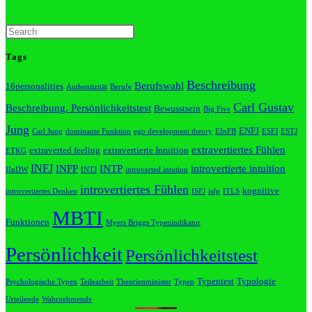
Tags
Beschreibung
Berufswahl
16personalities
Authentizität
Berufe
Carl Gustav
Beschreibung. Persönlichkeitstest
Bewusstsein
Big Five
Jung
ENFJ
Carl Jung
dominante Funktion
ego development theory
EInFB
ESFJ
ESTJ
extravertiertes Fühlen
extraverted feeling
extravertierte Intuition
ETKG
INFJ
INFP
INTP
introvertierte intuition
IInDW
INTJ
introverted intution
introvertiertes Fühlen
kognitive
introvertiertes Denken
ISFJ
isfp
ITLS
MBTI
Funktionen
Myers Briggs Typenindikator
Persönlichkeit
Persönlichkeitstest
Typentest
Typologie
Psychologische Typen
Teilearbeit
Theorienminister
Typen
Urteilende
Wahrnehmende