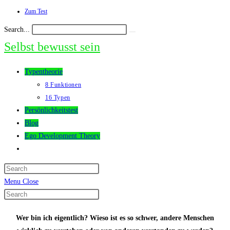
Zum Test
Skip
to
Search...
Submit
content
search
Selbst bewusst sein
Typentheorie
8 Funktionen
16 Typen
Persönlichkeitstest
Blog
Ego Development Theory
Toggle
website
search
Menu
Close
Search
this
Wer bin ich eigentlich? Wieso ist es so schwer, andere Menschen
website