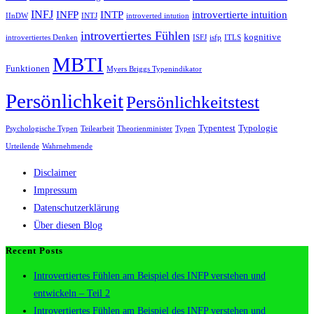
INFJ
INFP
INTP
introvertierte intuition
IInDW
INTJ
introverted intution
introvertiertes Fühlen
kognitive
introvertiertes Denken
ISFJ
isfp
ITLS
MBTI
Funktionen
Myers Briggs Typenindikator
Persönlichkeit
Persönlichkeitstest
Typentest
Typologie
Psychologische Typen
Teilearbeit
Theorienminister
Typen
Urteilende
Wahrnehmende
Disclaimer
Impressum
Datenschutzerklärung
Über diesen Blog
Recent Posts
Introvertiertes Fühlen am Beispiel des INFP verstehen und
entwickeln – Teil 2
Introvertiertes Fühlen am Beispiel des INFP verstehen und