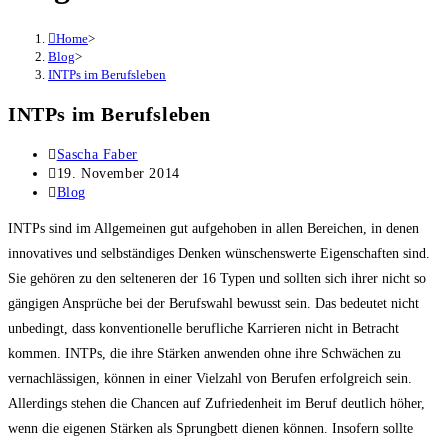
Home
>
Blog
>
INTPs im Berufsleben
INTPs im Berufsleben
Post
Sascha Faber
author:
Post
19. November 2014
published:
Post
Blog
category:
INTPs sind im Allgemeinen gut aufgehoben in allen Bereichen, in denen
innovatives und selbständiges Denken wünschenswerte Eigenschaften sind.
Sie gehören zu den selteneren der 16 Typen und sollten sich ihrer nicht so
gängigen Ansprüche bei der Berufswahl bewusst sein. Das bedeutet nicht
unbedingt, dass konventionelle berufliche Karrieren nicht in Betracht
kommen. INTPs, die ihre Stärken anwenden ohne ihre Schwächen zu
vernachlässigen, können in einer Vielzahl von Berufen erfolgreich sein.
Allerdings stehen die Chancen auf Zufriedenheit im Beruf deutlich höher,
wenn die eigenen Stärken als Sprungbett dienen können. Insofern sollte