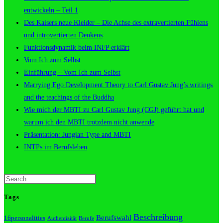
entwickeln – Teil 1
Des Kaisers neue Kleider – Die Achse des extravertierten Fühlens
und introvertierten Denkens
Funktionsdynamik beim INFP erklärt
Vom Ich zum Selbst
Einführung – Vom Ich zum Selbst
Marrying Ego Development Theory to Carl Gustav Jung’s writings
and the teachings of the Buddha
Wie mich der MBTI zu Carl Gustav Jung (CGJ) geführt hat und
warum ich den MBTI trotzdem nicht anwende
Präsentation: Jungian Type and MBTI
INTPs im Berufsleben
Tags
Beschreibung
Berufswahl
16personalities
Authentizität
Berufe