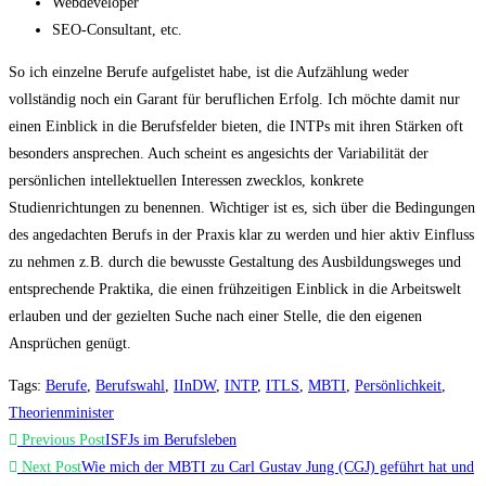
Webdeveloper
SEO-Consultant, etc.
So ich einzelne Berufe aufgelistet habe, ist die Aufzählung weder
vollständig noch ein Garant für beruflichen Erfolg. Ich möchte damit nur
einen Einblick in die Berufsfelder bieten, die INTPs mit ihren Stärken oft
besonders ansprechen. Auch scheint es angesichts der Variabilität der
persönlichen intellektuellen Interessen zwecklos, konkrete
Studienrichtungen zu benennen. Wichtiger ist es, sich über die Bedingungen
des angedachten Berufs in der Praxis klar zu werden und hier aktiv Einfluss
zu nehmen z.B. durch die bewusste Gestaltung des Ausbildungsweges und
entsprechende Praktika, die einen frühzeitigen Einblick in die Arbeitswelt
erlauben und der gezielten Suche nach einer Stelle, die den eigenen
Ansprüchen genügt.
Tags
:
Berufe
,
Berufswahl
,
IInDW
,
INTP
,
ITLS
,
MBTI
,
Persönlichkeit
,
Theorienminister
Read
Previous Post
ISFJs im Berufsleben
more
Next Post
Wie mich der MBTI zu Carl Gustav Jung (CGJ) geführt hat und