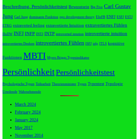
Carl Gustav
Beschreibung. Persönlichkeitstest
Bewusstsein
Big Five
Jung
ENFJ
Carl Jung
dominante Funktion
ego development theory
EInFB
ESFJ
ESTJ
extravertiertes Fühlen
extraverted feeling
extravertierte Intuition
ETKG
INFJ
INFP
INTP
introvertierte intuition
IInDW
INTJ
introverted intution
introvertiertes Fühlen
kognitive
introvertiertes Denken
ISFJ
isfp
ITLS
MBTI
Funktionen
Myers Briggs Typenindikator
Persönlichkeit
Persönlichkeitstest
Typentest
Typologie
Psychologische Typen
Teilearbeit
Theorienminister
Typen
Urteilende
Wahrnehmende
March 2024
February 2024
January 2024
May 2017
November 2014