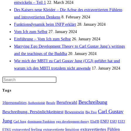
entwickeln – Teil 1
22. March 2024
Des Kaisers neue Kleider – Die Achse des extravertierten Fühlens
und introvertierten Denkens
8. February 2024
Funktionsdynamik beim INFP erklärt
28. January 2024
Vom Ich zum Selbst
27. January 2024
Einführung – Vom Ich zum Selbst
26. January 2024
Marrying Ego Development Theory to Carl Gustav Jung’s writings
and the teachings of the Buddha
20. January 2024
Wie mich der MBTI zu Carl Gustav Jung (CGJ) geführt hat und
warum ich den MBTI trotzdem nicht anwende
17. January 2024
Tags
Beschreibung
Berufswahl
16personalities
Authentizität
Berufe
Carl Gustav
Beschreibung. Persönlichkeitstest
Bewusstsein
Big Five
Jung
ENFJ
Carl Jung
dominante Funktion
ego development theory
EInFB
ESFJ
ESTJ
extravertiertes Fühlen
extraverted feeling
extravertierte Intuition
ETKG