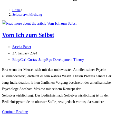
Home
>
Selbstverwirklichung
Vom Ich zum Selbst
Post
Sascha Faber
author:
Post
27. January 2024
published:
Post
Blog
/
Carl Gustav Jung
/
Ego Development Theory
category:
Erst wenn der Mensch sich mit den unbewussten Anteilen seiner Psyche
auseinandersetzt, entfaltet er sein wahres Wesen. Diesen Prozess nannte Carl
Jung Individuation. Einen ähnlichen Vorgang beschreibt der amerikanische
Psychologe Abraham Maslow mit seinem Konzept der
Selbstverwirklichung. Das Bedürfnis nach Selbstverwirklichung ist in der
Bedürfnispyramide an oberster Stelle, setzt jedoch voraus, dass andere…
Vom
Continue Reading