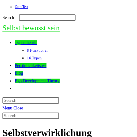
Zum Test
Skip
to
Search...
Submit
content
search
Selbst bewusst sein
Typentheorie
8 Funktionen
16 Typen
Persönlichkeitstest
Blog
Ego Development Theory
Toggle
website
search
Menu
Close
Search
this
Selbstverwirklichung
website