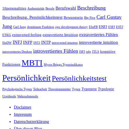
Beschreibung
Berufswahl
16personalities
Authentizität
Berufe
Carl Gustav
Beschreibung. Persönlichkeitstest
Bewusstsein
Big Five
Jung
ENFJ
Carl Jung
dominante Funktion
ego development theory
EInFB
ESFJ
ESTJ
extravertiertes Fühlen
extraverted feeling
extravertierte Intuition
ETKG
INFJ
INFP
INTP
introvertierte intuition
IInDW
INTJ
introverted intution
introvertiertes Fühlen
kognitive
introvertiertes Denken
ISFJ
isfp
ITLS
MBTI
Funktionen
Myers Briggs Typenindikator
Persönlichkeit
Persönlichkeitstest
Typentest
Typologie
Psychologische Typen
Teilearbeit
Theorienminister
Typen
Urteilende
Wahrnehmende
Disclaimer
Impressum
Datenschutzerklärung
Über diesen Blog