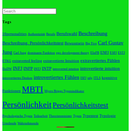
Tags
Beschreibung
Berufswahl
16personalities
Authentizität
Berufe
Carl Gustav
Beschreibung. Persönlichkeitstest
Bewusstsein
Big Five
Jung
ENFJ
Carl Jung
dominante Funktion
ego development theory
EInFB
ESFJ
ESTJ
extravertiertes Fühlen
extraverted feeling
extravertierte Intuition
ETKG
INFJ
INFP
INTP
introvertierte intuition
IInDW
INTJ
introverted intution
introvertiertes Fühlen
kognitive
introvertiertes Denken
ISFJ
isfp
ITLS
MBTI
Funktionen
Myers Briggs Typenindikator
Persönlichkeit
Persönlichkeitstest
Typentest
Typologie
Psychologische Typen
Teilearbeit
Theorienminister
Typen
Urteilende
Wahrnehmende