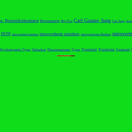
Carl Gustav Jung
. Persönlichkeitstest
Bewusstsein
Big Five
Carl Jung
dom
introvert
INTP
introvertierte intuition
introverted intution
introvertiertes Denken
Typentest
Typologie
Psychologische Typen
Teilearbeit
Theorienminister
Typen
Urteilende