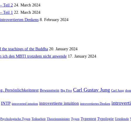
– Teil 2
24. March 2024
– Teil 1
22. March 2024
introvertierten Denkens
8. February 2024
 the teachings of the Buddha
20. January 2024
m ich den MBTI trotzdem nicht anwende
17. January 2024
Carl Gustav Jung
. Persönlichkeitstest
Bewusstsein
Big Five
Carl Jung
dom
introvert
INTP
introvertierte intuition
introverted intution
introvertiertes Denken
Typentest
Typologie
Psychologische Typen
Teilearbeit
Theorienminister
Typen
Urteilende