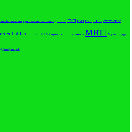
ENFJ
extraverted
inante Funktion
ego development theory
EInFB
ESFJ
ESTJ
ETKG
MBTI
iertes Fühlen
kognitive Funktionen
ISFJ
isfp
ITLS
Myers Briggs
Wahrnehmende