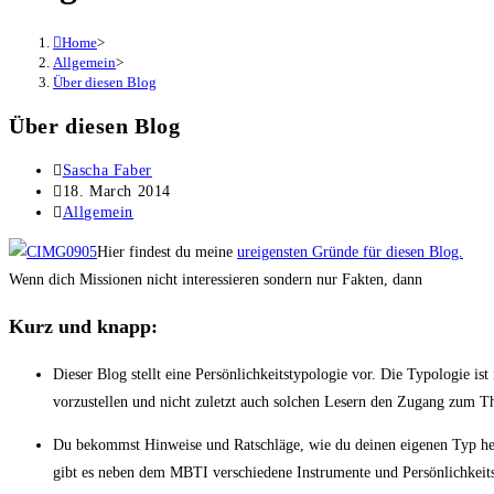
Home
>
Allgemein
>
Über diesen Blog
Über diesen Blog
Post
Sascha Faber
author:
Post
18. March 2014
published:
Post
Allgemein
category:
Hier findest du meine
ureigensten Gründe für diesen Blog.
Wenn dich Missionen nicht interessieren sondern nur Fakten, dann
Kurz und knapp:
Dieser Blog stellt eine Persönlichkeitstypologie vor. Die Typologie is
vorzustellen und nicht zuletzt auch solchen Lesern den Zugang zum The
Du bekommst Hinweise und Ratschläge, wie du deinen eigenen Typ her
gibt es neben dem MBTI verschiedene Instrumente und Persönlichkeitste