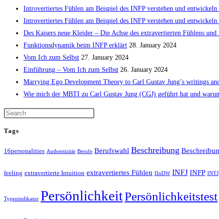
Introvertiertes Fühlen am Beispiel des INFP verstehen und entwickeln 
Introvertiertes Fühlen am Beispiel des INFP verstehen und entwickeln 
Des Kaisers neue Kleider – Die Achse des extravertierten Fühlens und 
Funktionsdynamik beim INFP erklärt
28. January 2024
Vom Ich zum Selbst
27. January 2024
Einführung – Vom Ich zum Selbst
26. January 2024
Marrying Ego Development Theory to Carl Gustav Jung’s writings and
Wie mich der MBTI zu Carl Gustav Jung (CGJ) geführt hat und waru
Tags
Beschreibung
Berufswahl
Beschreibung
16personalities
Authentizität
Berufe
INFJ
extravertiertes Fühlen
INFP
feeling
extravertierte Intuition
IInDW
INTJ
Persönlichkeit
Persönlichkeitstest
Typenindikator