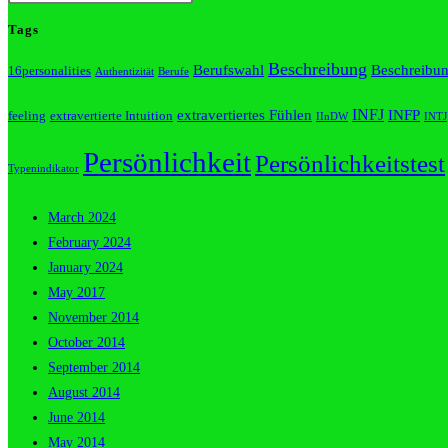
Tags
Beschreibung
Berufswahl
Beschreibung
16personalities
Authentizität
Berufe
INFJ
extravertiertes Fühlen
INFP
feeling
extravertierte Intuition
IInDW
INTJ
Persönlichkeit
Persönlichkeitstest
Typenindikator
March 2024
February 2024
January 2024
May 2017
November 2014
October 2014
September 2014
August 2014
June 2014
May 2014