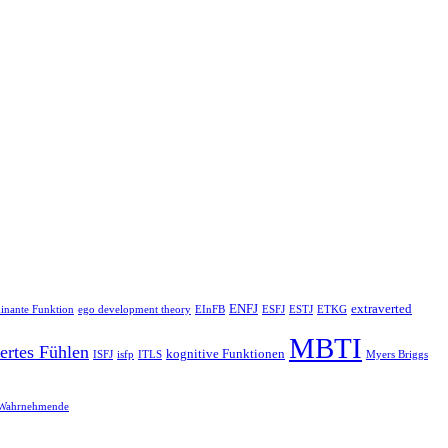
ENFJ
extraverted
inante Funktion
ego development theory
EInFB
ESFJ
ESTJ
ETKG
MBTI
iertes Fühlen
kognitive Funktionen
ISFJ
isfp
ITLS
Myers Briggs
Wahrnehmende