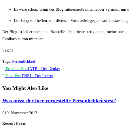
Es wäre schön, wenn der Blog Interessierte miteinander vernetzt, um
Der Blog soll helfen, mit diversen Vorurteilen gegen Carl Gustav Ju
Der Blog ist leider noch eine Baustelle. Ich arbeite stetig daran, meine oben
Feedbackbutton mitteilen.
Sascha
Tags
:
Persönlichkeit
Read
Previous Post
INTP – Der Denker
more
Next Post
ENFJ – Der Lehrer
articles
You Might Also Like
Was misst der hier vorgestellte Persönlichkeitstest?
10. November 2013
Recent Posts