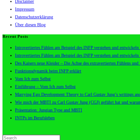
Disclaimer
Impressum
Datenschutzerklärung
Über diesen Blog
Recent Posts
Introvertiertes Fühlen am Beispiel des INFP verstehen und entwickeln 
Introvertiertes Fühlen am Beispiel des INFP verstehen und entwickeln 
Des Kaisers neue Kleider – Die Achse des extravertierten Fühlens und 
Funktionsdynamik beim INFP erklärt
Vom Ich zum Selbst
Einführung – Vom Ich zum Selbst
Marrying Ego Development Theory to Carl Gustav Jung’s writings and
Wie mich der MBTI zu Carl Gustav Jung (CGJ) geführt hat und waru
Präsentation: Jungian Type and MBTI
INTPs im Berufsleben