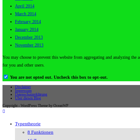
April 2014
March 2014
February 2014
January 2014
December 2013
November 2013
You may choose to prevent this website from aggregating and analyzing the ac
for you and other users.
You are not opted out. Uncheck this box to opt-out.
Disclaimer
Impressum
Datenschutzerklärung
Über diesen Blog
Copyright - WordPress Theme by OceanWP
Typentheorie
8 Funktionen